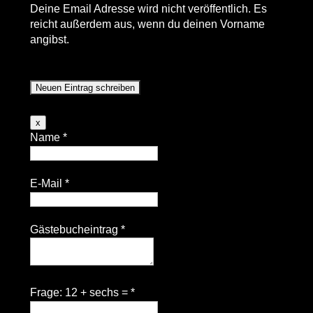
Deine Email Adresse wird nicht veröffentlich. Es
reicht außerdem aus, wenn du deinen Vorname
angibst.
Was ich noch über Basti sagen wollte
Dieses
x
Formular
Name
*
ausblenden
E-Mail
*
Gästebucheintrag
*
Frage: 12 + sechs =
*