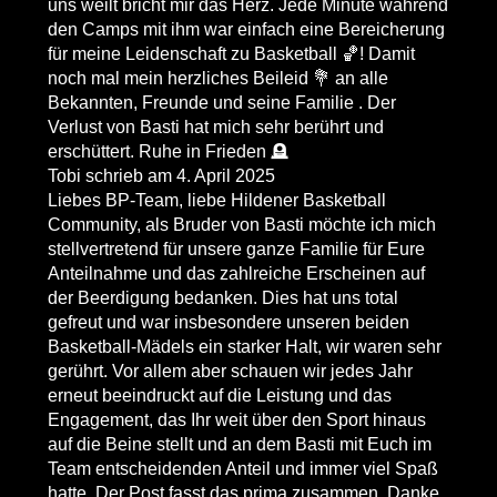
uns weilt bricht mir das Herz. Jede Minute während
den Camps mit ihm war einfach eine Bereicherung
für meine Leidenschaft zu Basketball 🏀! Damit
noch mal mein herzliches Beileid 💐 an alle
Bekannten, Freunde und seine Familie . Der
Verlust von Basti hat mich sehr berührt und
erschüttert. Ruhe in Frieden 🪦
Tobi
schrieb am
4. April 2025
Liebes BP-Team, liebe Hildener Basketball
Community, als Bruder von Basti möchte ich mich
stellvertretend für unsere ganze Familie für Eure
Anteilnahme und das zahlreiche Erscheinen auf
der Beerdigung bedanken. Dies hat uns total
gefreut und war insbesondere unseren beiden
Basketball-Mädels ein starker Halt, wir waren sehr
gerührt. Vor allem aber schauen wir jedes Jahr
erneut beeindruckt auf die Leistung und das
Engagement, das Ihr weit über den Sport hinaus
auf die Beine stellt und an dem Basti mit Euch im
Team entscheidenden Anteil und immer viel Spaß
hatte. Der Post fasst das prima zusammen. Danke