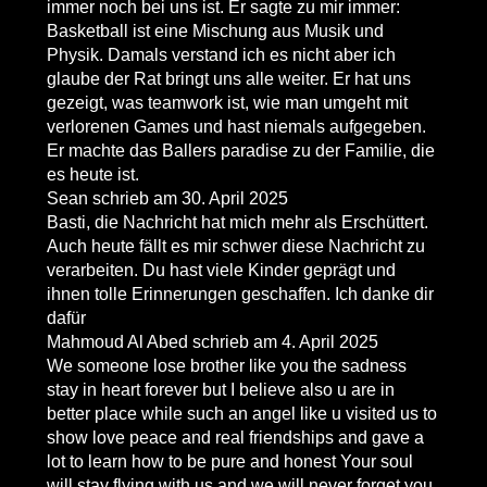
immer noch bei uns ist. Er sagte zu mir immer:
Basketball ist eine Mischung aus Musik und
Physik. Damals verstand ich es nicht aber ich
glaube der Rat bringt uns alle weiter. Er hat uns
gezeigt, was teamwork ist, wie man umgeht mit
verlorenen Games und hast niemals aufgegeben.
Er machte das Ballers paradise zu der Familie, die
es heute ist.
Sean
schrieb am
30. April 2025
Basti, die Nachricht hat mich mehr als Erschüttert.
Auch heute fällt es mir schwer diese Nachricht zu
verarbeiten. Du hast viele Kinder geprägt und
ihnen tolle Erinnerungen geschaffen. Ich danke dir
dafür
Mahmoud Al Abed
schrieb am
4. April 2025
We someone lose brother like you the sadness
stay in heart forever but I believe also u are in
better place while such an angel like u visited us to
show love peace and real friendships and gave a
lot to learn how to be pure and honest Your soul
will stay flying with us and we will never forget you